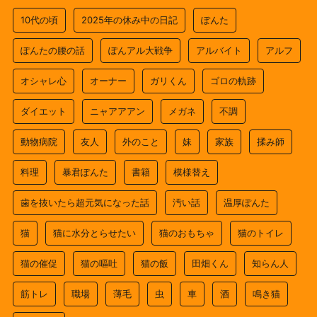
10代の頃
2025年の休み中の日記
ぽんた
ぽんたの腰の話
ぽんアル大戦争
アルバイト
アルフ
オシャレ心
オーナー
ガリくん
ゴロの軌跡
ダイエット
ニャアアアン
メガネ
不調
動物病院
友人
外のこと
妹
家族
揉み師
料理
暴君ぽんた
書籍
模様替え
歯を抜いたら超元気になった話
汚い話
温厚ぽんた
猫
猫に水分とらせたい
猫のおもちゃ
猫のトイレ
猫の催促
猫の嘔吐
猫の飯
田畑くん
知らん人
筋トレ
職場
薄毛
虫
車
酒
鳴き猫