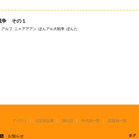
戦争 その１
アルフ
,
ニャアアアン
,
ぽんアル大戦争
,
ぽんた
アバウト
日記全記事
猫の話
年代別一覧
話題別一覧
タグ
お知らせ