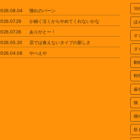
1
2026.08.04
憧れのバーン
2026.07.29
か細く泣くからやめてくれないかな
ぽ
2026.07.26
ありがとー！
オ
2026.05.20
店では食えないタイプの新しさ
ダ
2026.04.08
やべえや
動
料
歯
猫
猫
筋