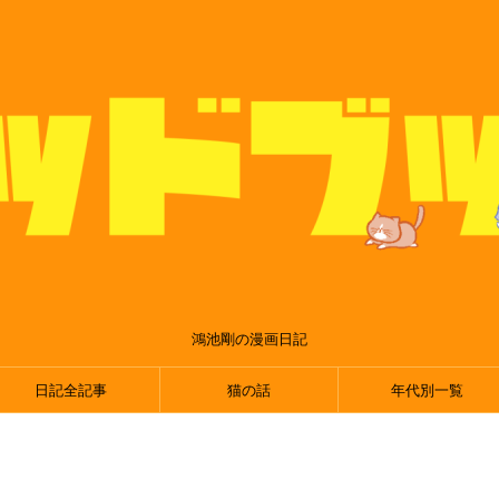
鴻池剛の漫画日記
日記全記事
猫の話
年代別一覧