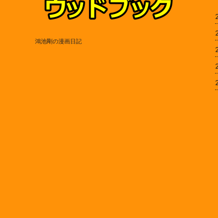
鴻池剛の漫画日記