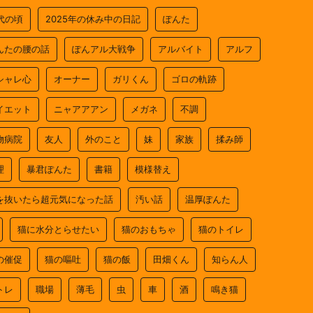
0代の頃
2025年の休み中の日記
ぽんた
んたの腰の話
ぽんアル大戦争
アルバイト
アルフ
シャレ心
オーナー
ガリくん
ゴロの軌跡
イエット
ニャアアアン
メガネ
不調
物病院
友人
外のこと
妹
家族
揉み師
理
暴君ぽんた
書籍
模様替え
を抜いたら超元気になった話
汚い話
温厚ぽんた
猫に水分とらせたい
猫のおもちゃ
猫のトイレ
の催促
猫の嘔吐
猫の飯
田畑くん
知らん人
トレ
職場
薄毛
虫
車
酒
鳴き猫