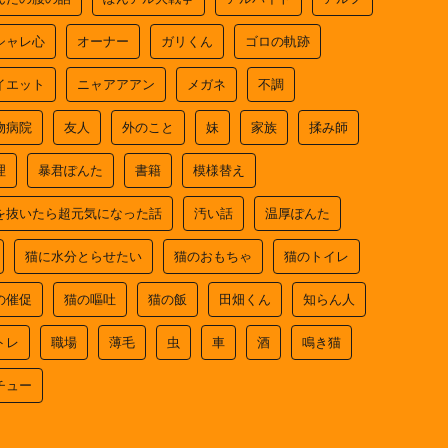
シャレ心
オーナー
ガリくん
ゴロの軌跡
イエット
ニャアアアン
メガネ
不調
物病院
友人
外のこと
妹
家族
揉み師
理
暴君ぽんた
書籍
模様替え
を抜いたら超元気になった話
汚い話
温厚ぽんた
猫に水分とらせたい
猫のおもちゃ
猫のトイレ
の催促
猫の嘔吐
猫の飯
田畑くん
知らん人
トレ
職場
薄毛
虫
車
酒
鳴き猫
チュー