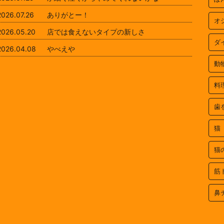
2026.07.26
ありがとー！
オ
2026.05.20
店では食えないタイプの新しさ
ダ
2026.04.08
やべえや
動
料
歯
猫
猫
筋
鼻