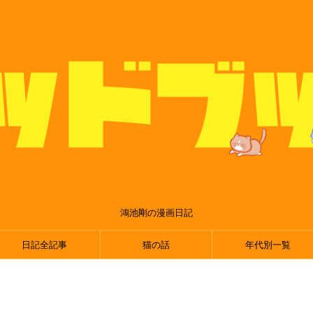
鴻池剛の漫画日記
日記全記事
猫の話
年代別一覧