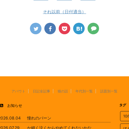
それ以前（日付適当）
アバウト
日記全記事
猫の話
年代別一覧
話題別一覧
タグ
お知らせ
1
2026.08.04
憧れのバーン
2026.07.29
か細く泣くからやめてくれないかな
ぽ