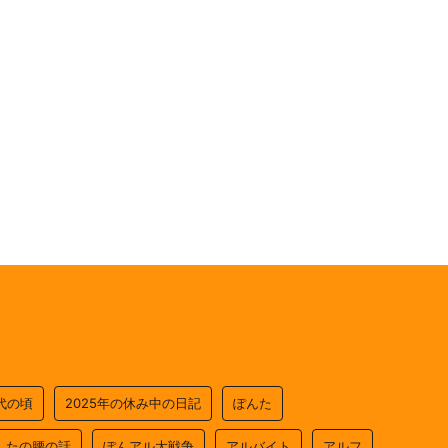
0代の頃
2025年の休み中の日記
ぽんた
んたの腰の話
ぽんアル大戦争
アルバイト
アルフ