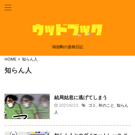
鴻池剛の漫画日記
HOME
>
知らん人
知らん人
結局姑息に逃げてしまう
2021/6/23
ゴミ
,
外のこと
,
知らん
人