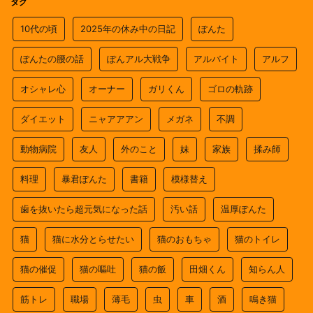
タグ
10代の頃
2025年の休み中の日記
ぽんた
ぽんたの腰の話
ぽんアル大戦争
アルバイト
アルフ
オシャレ心
オーナー
ガリくん
ゴロの軌跡
ダイエット
ニャアアアン
メガネ
不調
動物病院
友人
外のこと
妹
家族
揉み師
料理
暴君ぽんた
書籍
模様替え
歯を抜いたら超元気になった話
汚い話
温厚ぽんた
猫
猫に水分とらせたい
猫のおもちゃ
猫のトイレ
猫の催促
猫の嘔吐
猫の飯
田畑くん
知らん人
筋トレ
職場
薄毛
虫
車
酒
鳴き猫