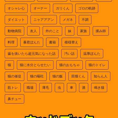
オシャレ心
オーナー
ガリくん
ゴロの軌跡
ダイエット
ニャアアアン
メガネ
不調
動物病院
友人
外のこと
妹
家族
揉み師
料理
暴君ぽんた
書籍
模様替え
歯を抜いたら超元気になった話
汚い話
温厚ぽんた
猫
猫に水分とらせたい
猫のおもちゃ
猫のトイレ
猫の催促
猫の嘔吐
猫の飯
田畑くん
知らん人
筋トレ
職場
薄毛
虫
車
酒
鳴き猫
鼻チュー