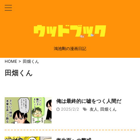
鴻池剛の漫画日記
HOME
>
田畑くん
田畑くん
俺は最終的に嘘をつく人間だ
2025/2/2
友人
,
田畑くん