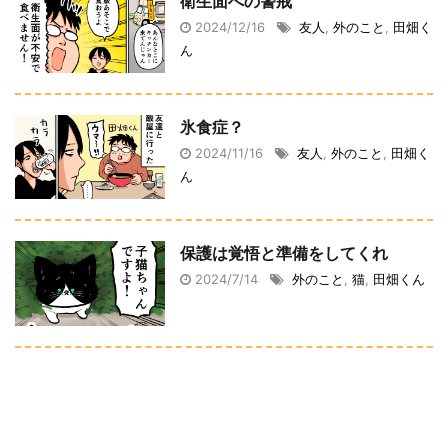
衛生面への警戒
2024/12/16
友人
,
外のこと
,
田畑く
ん
氷食症？
2024/11/16
友人
,
外のこと
,
田畑く
ん
保護は覚悟と準備をしてくれ
2024/7/14
外のこと
,
猫
,
田畑くん