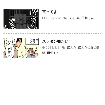
言ってよ
2023/2/12
友人
,
猫
,
田畑くん
スラダン観たい
2023/2/9
ぽんた
,
ぽんたの腰の話
,
猫
,
田畑くん