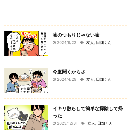
嘘のつもりじゃない嘘
2024/6/22
友人
,
田畑くん
今度聞くからさ
2024/4/29
友人
,
田畑くん
イキリ散らして簡単な掃除して帰
った
2023/12/31
友人
,
田畑くん