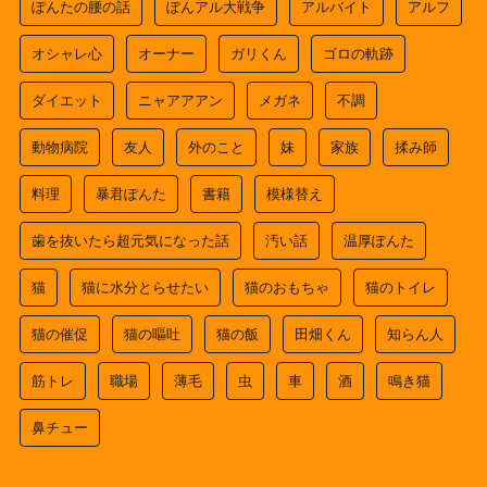
ぽんたの腰の話
ぽんアル大戦争
アルバイト
アルフ
オシャレ心
オーナー
ガリくん
ゴロの軌跡
ダイエット
ニャアアアン
メガネ
不調
動物病院
友人
外のこと
妹
家族
揉み師
料理
暴君ぽんた
書籍
模様替え
歯を抜いたら超元気になった話
汚い話
温厚ぽんた
猫
猫に水分とらせたい
猫のおもちゃ
猫のトイレ
猫の催促
猫の嘔吐
猫の飯
田畑くん
知らん人
筋トレ
職場
薄毛
虫
車
酒
鳴き猫
鼻チュー