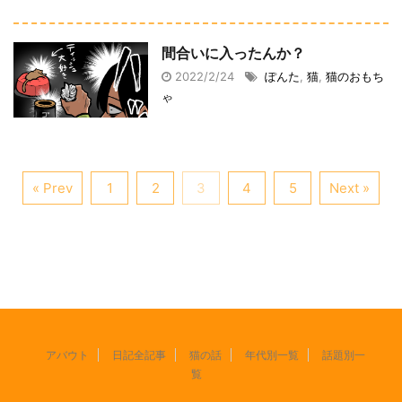
間合いに入ったんか？
2022/2/24
ぽんた
,
猫
,
猫のおもち
ゃ
« Prev
1
2
3
4
5
Next »
アバウト
日記全記事
猫の話
年代別一覧
話題別一
覧