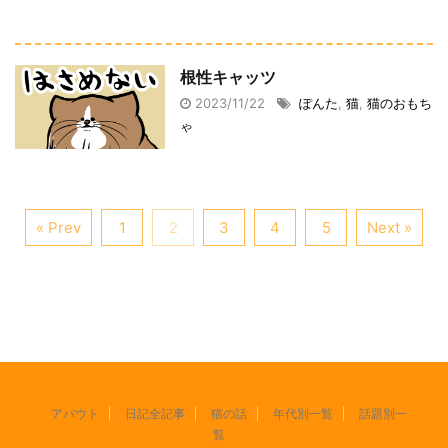
根性キャッツ
2023/11/22
ぽんた
,
猫
,
猫のおもち
ゃ
« Prev
1
2
3
4
5
Next »
アバウト
日記全記事
猫の話
年代別一覧
話題別一
覧