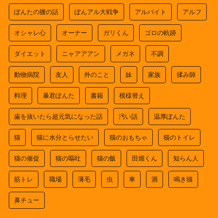
ぽんたの腰の話
ぽんアル大戦争
アルバイト
アルフ
オシャレ心
オーナー
ガリくん
ゴロの軌跡
ダイエット
ニャアアアン
メガネ
不調
動物病院
友人
外のこと
妹
家族
揉み師
料理
暴君ぽんた
書籍
模様替え
歯を抜いたら超元気になった話
汚い話
温厚ぽんた
猫
猫に水分とらせたい
猫のおもちゃ
猫のトイレ
猫の催促
猫の嘔吐
猫の飯
田畑くん
知らん人
筋トレ
職場
薄毛
虫
車
酒
鳴き猫
鼻チュー