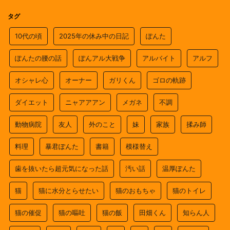
タグ
10代の頃
2025年の休み中の日記
ぽんた
ぽんたの腰の話
ぽんアル大戦争
アルバイト
アルフ
オシャレ心
オーナー
ガリくん
ゴロの軌跡
ダイエット
ニャアアアン
メガネ
不調
動物病院
友人
外のこと
妹
家族
揉み師
料理
暴君ぽんた
書籍
模様替え
歯を抜いたら超元気になった話
汚い話
温厚ぽんた
猫
猫に水分とらせたい
猫のおもちゃ
猫のトイレ
猫の催促
猫の嘔吐
猫の飯
田畑くん
知らん人