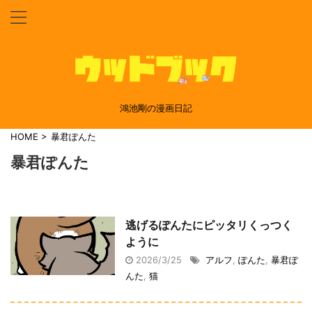
鴻池剛の漫画日記
HOME
>
暴君ぽんた
暴君ぽんた
逃げるぽんたにピッタリくっつく
ように
2026/3/25
アルフ
,
ぽんた
,
暴君ぽ
んた
,
猫