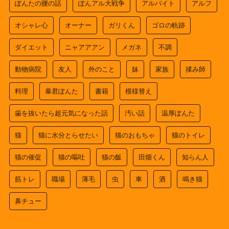
ぽんたの腰の話
ぽんアル大戦争
アルバイト
アルフ
オシャレ心
オーナー
ガリくん
ゴロの軌跡
ダイエット
ニャアアアン
メガネ
不調
動物病院
友人
外のこと
妹
家族
揉み師
料理
暴君ぽんた
書籍
模様替え
歯を抜いたら超元気になった話
汚い話
温厚ぽんた
猫
猫に水分とらせたい
猫のおもちゃ
猫のトイレ
猫の催促
猫の嘔吐
猫の飯
田畑くん
知らん人
筋トレ
職場
薄毛
虫
車
酒
鳴き猫
鼻チュー