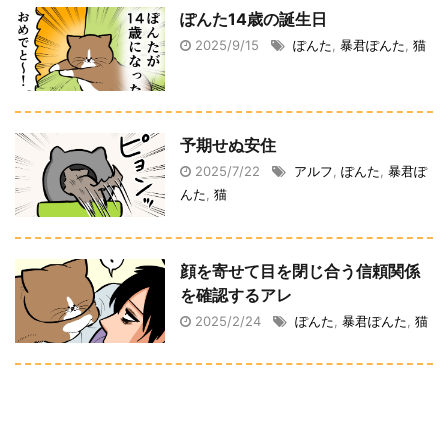
ぽんた14歳の誕生日
2025/9/15
ぽんた
,
暴君ぽんた
,
猫
予期せぬ安住
2025/7/22
アルフ
,
ぽんた
,
暴君ぽ
んた
,
猫
顔を寄せて目を閉じ合う信頼関係
を確認するアレ
2025/2/24
ぽんた
,
暴君ぽんた
,
猫