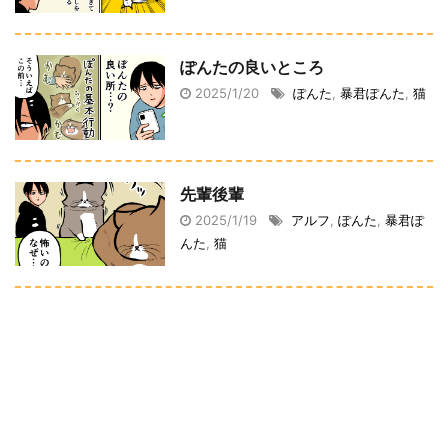
ぽんたの良いところ
2025/1/20
ぽんた
,
暴君ぽんた
,
猫
先輩後輩
2025/1/19
アルフ
,
ぽんた
,
暴君ぽ
んた
,
猫