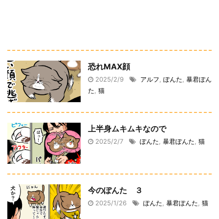
恐れMAX顔
2025/2/9
アルフ
,
ぽんた
,
暴君ぽん
た
,
猫
上半身ムキムキなので
2025/2/7
ぽんた
,
暴君ぽんた
,
猫
今のぽんた ３
2025/1/26
ぽんた
,
暴君ぽんた
,
猫