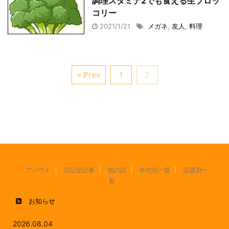
調理スタミナ2でも食える生ブロッ
コリー
2021/1/21
メガネ
,
友人
,
料理
« Prev
1
2
アバウト
日記全記事
猫の話
年代別一覧
話題別一
覧
お知らせ
2026.08.04