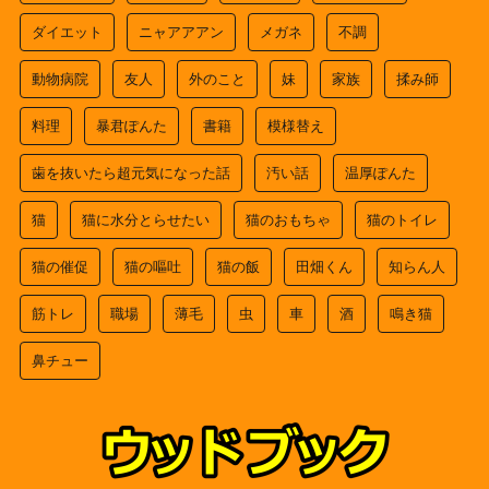
ダイエット
ニャアアアン
メガネ
不調
動物病院
友人
外のこと
妹
家族
揉み師
料理
暴君ぽんた
書籍
模様替え
歯を抜いたら超元気になった話
汚い話
温厚ぽんた
猫
猫に水分とらせたい
猫のおもちゃ
猫のトイレ
猫の催促
猫の嘔吐
猫の飯
田畑くん
知らん人
筋トレ
職場
薄毛
虫
車
酒
鳴き猫
鼻チュー