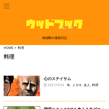
鴻池剛の漫画日記
HOME
>
料理
料理
心のステイサム
2021/11/24
メガネ
,
友人
,
料理