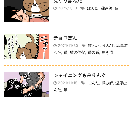
見守りぽんた
2022/3/10
ぽんた
,
揉み師
,
猫
チョロぽん
2021/11/30
ぽんた
,
揉み師
,
温厚ぽ
んた
,
猫
,
猫の催促
,
猫の飯
,
鳴き猫
シャイニングもみりんぐ
2021/11/15
ぽんた
,
揉み師
,
温厚ぽ
んた
,
猫