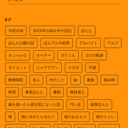
タグ
10代の頃
2025年の休み中の日記
ぽんた
ぽんたの腰の話
ぽんアル大戦争
アルバイト
アルフ
オシャレ心
オーナー
ガリくん
ゴロの軌跡
ダイエット
ニャアアアン
メガネ
不調
動物病院
友人
外のこと
妹
家族
揉み師
料理
暴君ぽんた
書籍
模様替え
歯を抜いたら超元気になった話
汚い話
温厚ぽんた
猫
猫に水分とらせたい
猫のおもちゃ
猫のトイレ