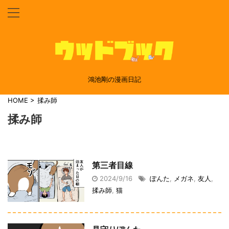
鴻池剛の漫画日記
HOME
>
揉み師
揉み師
第三者目線
2024/9/16
ぽんた
,
メガネ
,
友人
,
揉み師
,
猫