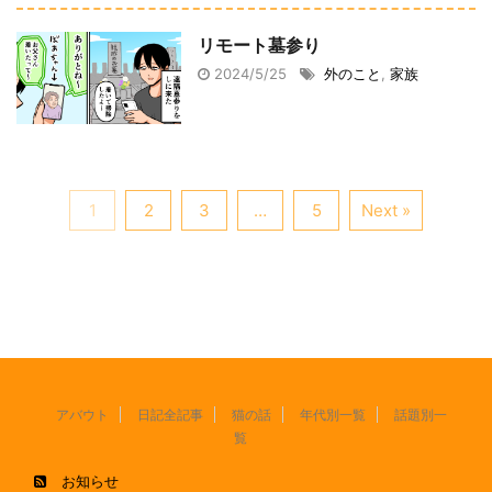
リモート墓参り
2024/5/25
外のこと
,
家族
1
2
3
…
5
Next »
アバウト
日記全記事
猫の話
年代別一覧
話題別一
覧
お知らせ