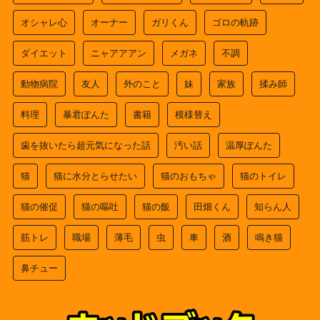
オシャレ心
オーナー
ガリくん
ゴロの軌跡
ダイエット
ニャアアアン
メガネ
不調
動物病院
友人
外のこと
妹
家族
揉み師
料理
暴君ぽんた
書籍
模様替え
歯を抜いたら超元気になった話
汚い話
温厚ぽんた
猫
猫に水分とらせたい
猫のおもちゃ
猫のトイレ
猫の催促
猫の嘔吐
猫の飯
田畑くん
知らん人
筋トレ
職場
薄毛
虫
車
酒
鳴き猫
鼻チュー