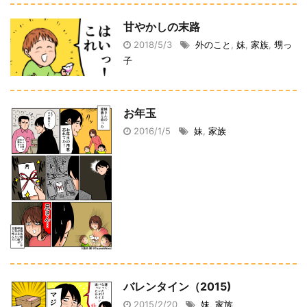
甘やかしの末路
2018/5/3
外のこと
,
妹
,
家族
,
甥っ
子
お年玉
2016/1/5
妹
,
家族
バレンタイン（2015)
2015/2/20
妹
,
家族