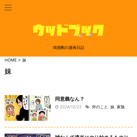
鴻池剛の漫画日記
HOME
>
妹
妹
同意義なん？
2024/12/22
外のこと
,
妹
,
家族