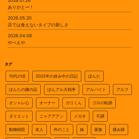
2026.07.26
ありがとー！
2026.05.20
店では食えないタイプの新しさ
2026.04.08
やべえや
タグ
10代の頃
2025年の休み中の日記
ぽんた
ぽんたの腰の話
ぽんアル大戦争
アルバイト
アルフ
オシャレ心
オーナー
ガリくん
ゴロの軌跡
ダイエット
ニャアアアン
メガネ
不調
動物病院
友人
外のこと
妹
家族
揉み師