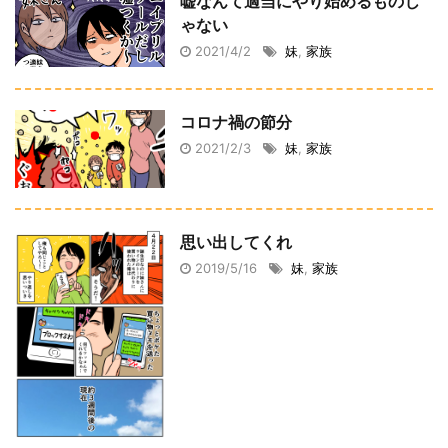
嘘なんて適当にやり始めるものじ
ゃない
2021/4/2
妹
,
家族
コロナ禍の節分
2021/2/3
妹
,
家族
思い出してくれ
2019/5/16
妹
,
家族