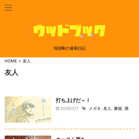
鴻池剛の漫画日記
HOME
>
友人
友人
打ち上げだ～！
2026/2/7
メガネ
,
友人
,
書籍
,
酒