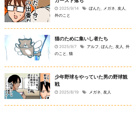
カースト落ち
2025/9/14
ぽんた
,
メガネ
,
友人
,
外のこと
猫のために集いし者たち
2025/9/7
アルフ
,
ぽんた
,
友人
,
外
のこと
,
猫
少年野球をやっていた男の野球観
戦
2025/8/19
メガネ
,
友人