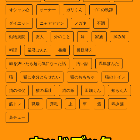
オシャレ心
オーナー
ガリくん
ゴロの軌跡
ダイエット
ニャアアアン
メガネ
不調
動物病院
友人
外のこと
妹
家族
揉み師
料理
暴君ぽんた
書籍
模様替え
歯を抜いたら超元気になった話
汚い話
温厚ぽんた
猫
猫に水分とらせたい
猫のおもちゃ
猫のトイレ
猫の催促
猫の嘔吐
猫の飯
田畑くん
知らん人
筋トレ
職場
薄毛
虫
車
酒
鳴き猫
鼻チュー