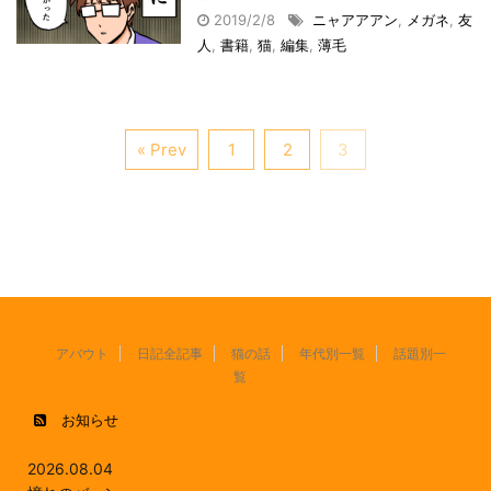
2019/2/8
ニャアアアン
,
メガネ
,
友
人
,
書籍
,
猫
,
編集
,
薄毛
« Prev
1
2
3
アバウト
日記全記事
猫の話
年代別一覧
話題別一
覧
お知らせ
2026.08.04