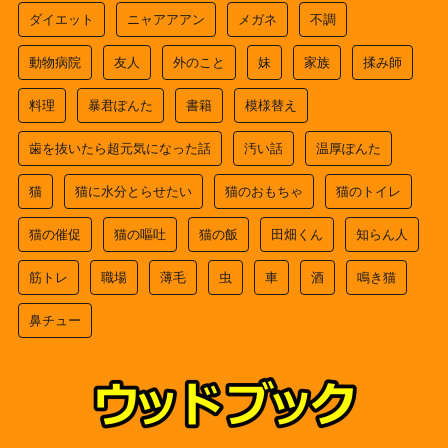
ダイエット
ニャアアアン
メガネ
不調
動物病院
友人
外のこと
妹
家族
揉み師
料理
暴君ぽんた
書籍
模様替え
歯を抜いたら超元気になった話
汚い話
温厚ぽんた
猫
猫に水分とらせたい
猫のおもちゃ
猫のトイレ
猫の催促
猫の嘔吐
猫の飯
田畑くん
知らん人
筋トレ
職場
薄毛
虫
車
酒
鳴き猫
鼻チュー