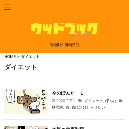
鴻池剛の漫画日記
HOME
>
ダイエット
ダイエット
今のぽんた １
2025/1/24
ダイエット
,
ぽんた
,
動
物病院
,
猫
,
猫に水分とらせたい