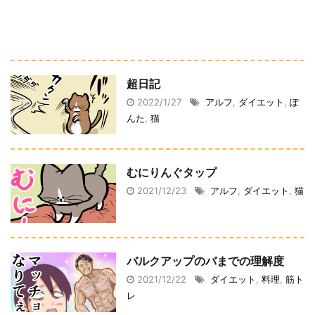
超日記
2022/1/27
アルフ
,
ダイエット
,
ぽ
んた
,
猫
むにりんぐタップ
2021/12/23
アルフ
,
ダイエット
,
猫
バルクアップのバまでの理解度
2021/12/22
ダイエット
,
料理
,
筋ト
レ