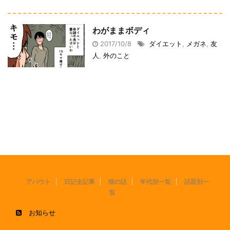
わがままボディ
2017/10/8
ダイエット
,
メガネ
,
友
人
,
外のこと
アバウト
日記全記事
猫の話
年代別一覧
話題別一
覧
お知らせ