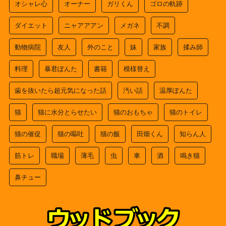
オシャレ心
オーナー
ガリくん
ゴロの軌跡
ダイエット
ニャアアアン
メガネ
不調
動物病院
友人
外のこと
妹
家族
揉み師
料理
暴君ぽんた
書籍
模様替え
歯を抜いたら超元気になった話
汚い話
温厚ぽんた
猫
猫に水分とらせたい
猫のおもちゃ
猫のトイレ
猫の催促
猫の嘔吐
猫の飯
田畑くん
知らん人
筋トレ
職場
薄毛
虫
車
酒
鳴き猫
鼻チュー