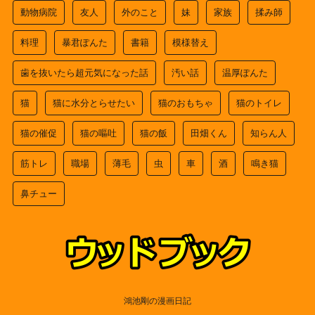
動物病院
友人
外のこと
妹
家族
揉み師
料理
暴君ぽんた
書籍
模様替え
歯を抜いたら超元気になった話
汚い話
温厚ぽんた
猫
猫に水分とらせたい
猫のおもちゃ
猫のトイレ
猫の催促
猫の嘔吐
猫の飯
田畑くん
知らん人
筋トレ
職場
薄毛
虫
車
酒
鳴き猫
鼻チュー
鴻池剛の漫画日記