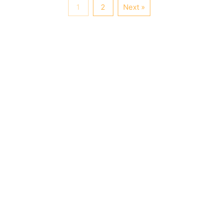
1
2
Next »