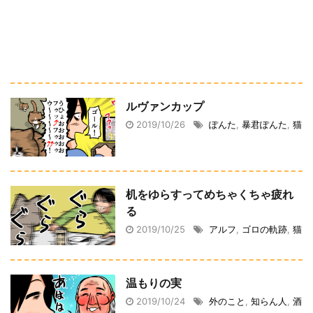
ルヴァンカップ
2019/10/26
ぽんた
,
暴君ぽんた
,
猫
机をゆらすってめちゃくちゃ疲れ
る
2019/10/25
アルフ
,
ゴロの軌跡
,
猫
温もりの実
2019/10/24
外のこと
,
知らん人
,
酒