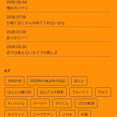
2026.08.04
憧れのバーン
2026.07.29
か細く泣くからやめてくれないかな
2026.07.26
ありがとー！
2026.05.20
店では食えないタイプの新しさ
タグ
10代の頃
2025年の休み中の日記
ぽんた
ぽんたの腰の話
ぽんアル大戦争
アルバイト
アルフ
オシャレ心
オーナー
ガリくん
ゴロの軌跡
ダイエット
ニャアアアン
メガネ
不調