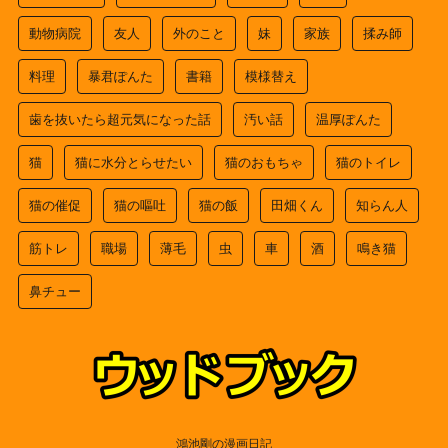
動物病院
友人
外のこと
妹
家族
揉み師
料理
暴君ぽんた
書籍
模様替え
歯を抜いたら超元気になった話
汚い話
温厚ぽんた
猫
猫に水分とらせたい
猫のおもちゃ
猫のトイレ
猫の催促
猫の嘔吐
猫の飯
田畑くん
知らん人
筋トレ
職場
薄毛
虫
車
酒
鳴き猫
鼻チュー
鴻池剛の漫画日記