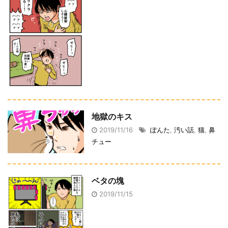
地獄のキス
2019/11/16
ぽんた
,
汚い話
,
猫
,
鼻
チュー
ベタの塊
2019/11/15