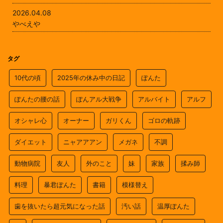
2026.04.08
やべえや
タグ
10代の頃
2025年の休み中の日記
ぽんた
ぽんたの腰の話
ぽんアル大戦争
アルバイト
アルフ
オシャレ心
オーナー
ガリくん
ゴロの軌跡
ダイエット
ニャアアアン
メガネ
不調
動物病院
友人
外のこと
妹
家族
揉み師
料理
暴君ぽんた
書籍
模様替え
歯を抜いたら超元気になった話
汚い話
温厚ぽんた