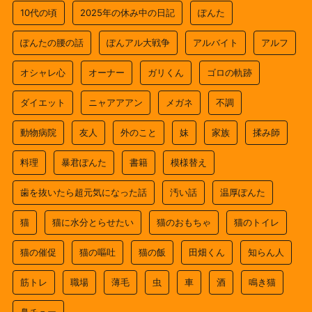
10代の頃
2025年の休み中の日記
ぽんた
ぽんたの腰の話
ぽんアル大戦争
アルバイト
アルフ
オシャレ心
オーナー
ガリくん
ゴロの軌跡
ダイエット
ニャアアアン
メガネ
不調
動物病院
友人
外のこと
妹
家族
揉み師
料理
暴君ぽんた
書籍
模様替え
歯を抜いたら超元気になった話
汚い話
温厚ぽんた
猫
猫に水分とらせたい
猫のおもちゃ
猫のトイレ
猫の催促
猫の嘔吐
猫の飯
田畑くん
知らん人
筋トレ
職場
薄毛
虫
車
酒
鳴き猫
鼻チュー