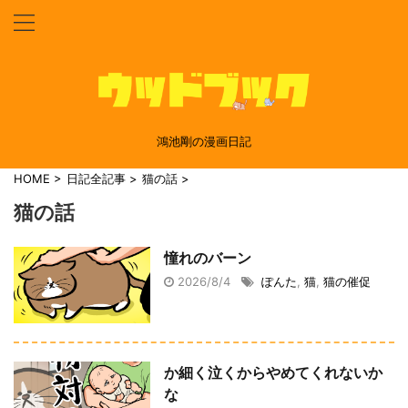
鴻池剛の漫画日記
HOME
>
日記全記事
>
猫の話
>
猫の話
憧れのバーン
2026/8/4
ぽんた
,
猫
,
猫の催促
か細く泣くからやめてくれないか
な