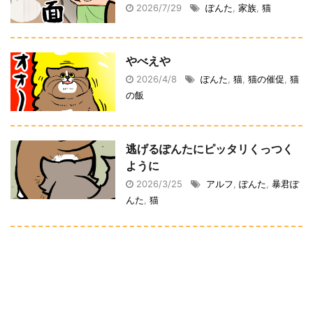
2026/7/29
ぽんた
,
家族
,
猫
やべえや
2026/4/8
ぽんた
,
猫
,
猫の催促
,
猫
の飯
逃げるぽんたにピッタリくっつく
ように
2026/3/25
アルフ
,
ぽんた
,
暴君ぽ
んた
,
猫