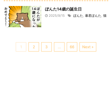
ぽんた14歳の誕生日
2025/9/15
ぽんた
,
暴君ぽんた
,
猫
1
2
3
…
66
Next »