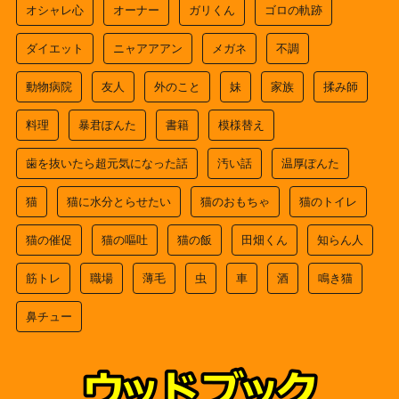
オシャレ心
オーナー
ガリくん
ゴロの軌跡
ダイエット
ニャアアアン
メガネ
不調
動物病院
友人
外のこと
妹
家族
揉み師
料理
暴君ぽんた
書籍
模様替え
歯を抜いたら超元気になった話
汚い話
温厚ぽんた
猫
猫に水分とらせたい
猫のおもちゃ
猫のトイレ
猫の催促
猫の嘔吐
猫の飯
田畑くん
知らん人
筋トレ
職場
薄毛
虫
車
酒
鳴き猫
鼻チュー