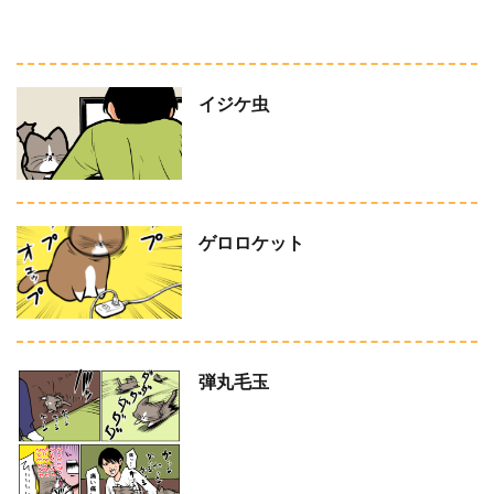
イジケ虫
ゲロロケット
弾丸毛玉