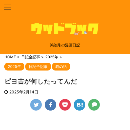
鴻池剛の漫画日記
HOME
>
日記全記事
>
2025年
>
2025年
日記全記事
猫の話
ピヨ吉が何したってんだ
2025年2月14日