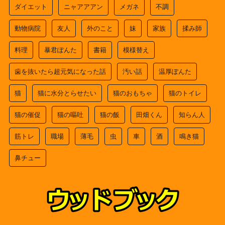
ダイエット
ニャアアアン
メガネ
不調
動物病院
友人
外のこと
妹
家族
揉み師
料理
暴君ぽんた
書籍
模様替え
歯を抜いたら超元気になった話
汚い話
温厚ぽんた
猫
猫に水分とらせたい
猫のおもちゃ
猫のトイレ
猫の催促
猫の嘔吐
猫の飯
田畑くん
知らん人
筋トレ
職場
薄毛
虫
車
酒
鳴き猫
鼻チュー