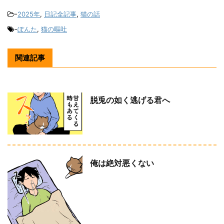
-
2025年
,
日記全記事
,
猫の話
-
ぽんた
,
猫の嘔吐
関連記事
脱兎の如く逃げる君へ
俺は絶対悪くない