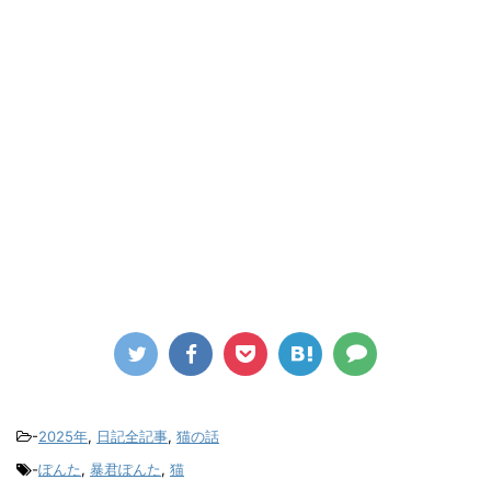
-
2025年
,
日記全記事
,
猫の話
-
ぽんた
,
暴君ぽんた
,
猫