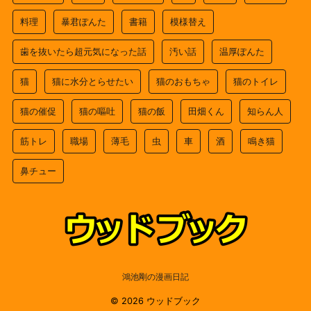
料理
暴君ぽんた
書籍
模様替え
歯を抜いたら超元気になった話
汚い話
温厚ぽんた
猫
猫に水分とらせたい
猫のおもちゃ
猫のトイレ
猫の催促
猫の嘔吐
猫の飯
田畑くん
知らん人
筋トレ
職場
薄毛
虫
車
酒
鳴き猫
鼻チュー
鴻池剛の漫画日記
© 2026 ウッドブック