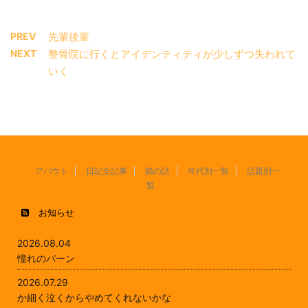
PREV
先輩後輩
NEXT
整骨院に行くとアイデンティティが少しずつ失われて
いく
アバウト
日記全記事
猫の話
年代別一覧
話題別一
覧
お知らせ
2026.08.04
憧れのバーン
2026.07.29
か細く泣くからやめてくれないかな