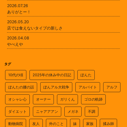
2026.07.26
ありがとー！
2026.05.20
店では食えないタイプの新しさ
2026.04.08
やべえや
タグ
10代の頃
2025年の休み中の日記
ぽんた
ぽんたの腰の話
ぽんアル大戦争
アルバイト
アルフ
オシャレ心
オーナー
ガリくん
ゴロの軌跡
ダイエット
ニャアアアン
メガネ
不調
動物病院
友人
外のこと
妹
家族
揉み師