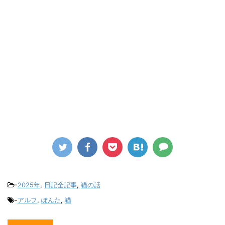
-
2025年
,
日記全記事
,
猫の話
-
アルフ
,
ぽんた
,
猫