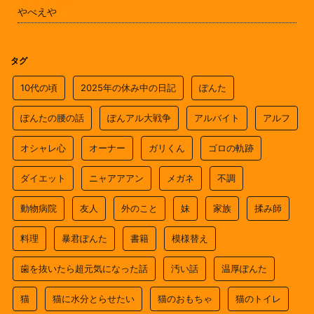
やべえや
タグ
10代の頃
2025年の休み中の日記
ぽんた
ぽんたの腰の話
ぽんアル大戦争
アルバイト
アルフ
オシャレ心
オーナー
ガリくん
ゴロの軌跡
ダイエット
ニャアアアン
メガネ
不調
動物病院
友人
外のこと
妹
家族
揉み師
料理
暴君ぽんた
書籍
模様替え
歯を抜いたら超元気になった話
汚い話
温厚ぽんた
猫
猫に水分とらせたい
猫のおもちゃ
猫のトイレ