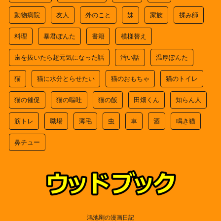
動物病院
友人
外のこと
妹
家族
揉み師
料理
暴君ぽんた
書籍
模様替え
歯を抜いたら超元気になった話
汚い話
温厚ぽんた
猫
猫に水分とらせたい
猫のおもちゃ
猫のトイレ
猫の催促
猫の嘔吐
猫の飯
田畑くん
知らん人
筋トレ
職場
薄毛
虫
車
酒
鳴き猫
鼻チュー
鴻池剛の漫画日記