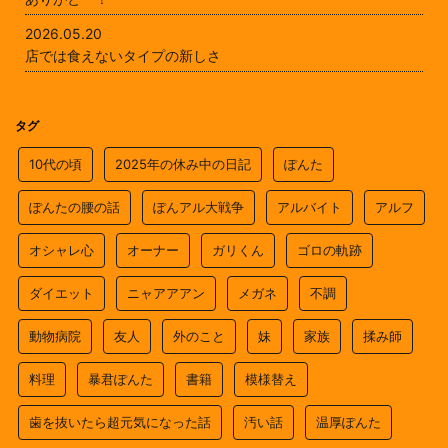
2026.05.20
店では食えないタイプの新しさ
タグ
10代の頃
2025年の休み中の日記
ぽんた
ぽんたの腰の話
ぽんアル大戦争
アルバイト
アルフ
オシャレ心
オーナー
ガリくん
ゴロの軌跡
ダイエット
ニャアアアン
メガネ
不調
動物病院
友人
外のこと
妹
家族
揉み師
料理
暴君ぽんた
書籍
模様替え
歯を抜いたら超元気になった話
汚い話
温厚ぽんた