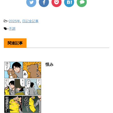
-
2025年
,
日記全記事
-
不調
関連記事
恨み