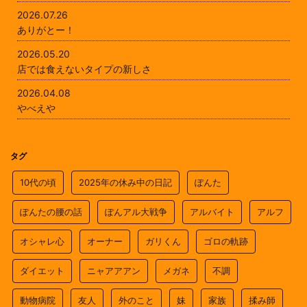
2026.07.26
ありがとー！
2026.05.20
店では食えないタイプの新しさ
2026.04.08
やべえや
タグ
10代の頃
2025年の休み中の日記
ぽんた
ぽんたの腰の話
ぽんアル大戦争
アルバイト
アルフ
オシャレ心
オーナー
ガリくん
ゴロの軌跡
ダイエット
ニャアアアン
メガネ
不調
動物病院
友人
外のこと
妹
家族
揉み師