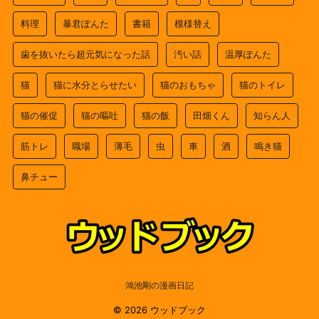
料理
暴君ぽんた
書籍
模様替え
歯を抜いたら超元気になった話
汚い話
温厚ぽんた
猫
猫に水分とらせたい
猫のおもちゃ
猫のトイレ
猫の催促
猫の嘔吐
猫の飯
田畑くん
知らん人
筋トレ
職場
薄毛
虫
車
酒
鳴き猫
鼻チュー
鴻池剛の漫画日記
© 2026 ウッドブック