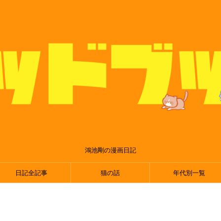
鴻池剛の漫画日記
日記全記事
猫の話
年代別一覧