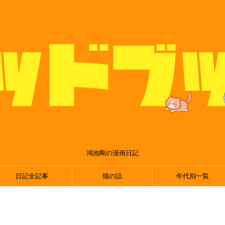
鴻池剛の漫画日記
日記全記事
猫の話
年代別一覧