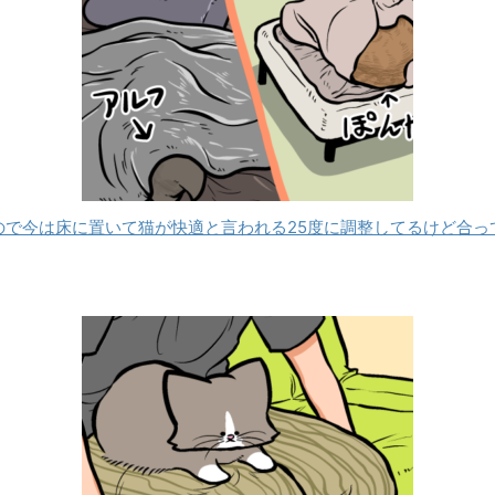
ので今は床に置いて猫が快適と言われる25度に調整してるけど合っ