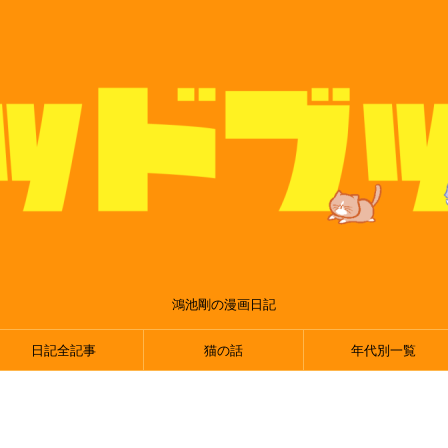
鴻池剛の漫画日記
日記全記事
猫の話
年代別一覧