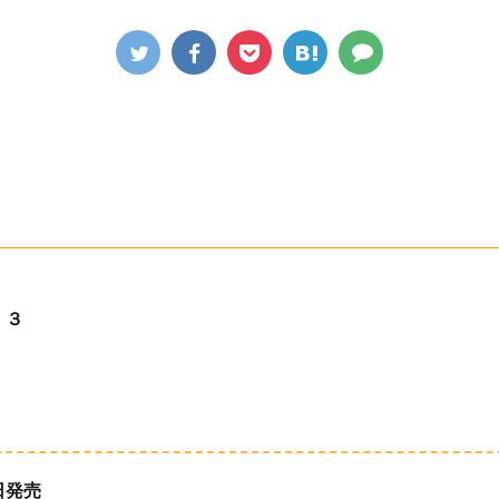
 ３
日発売