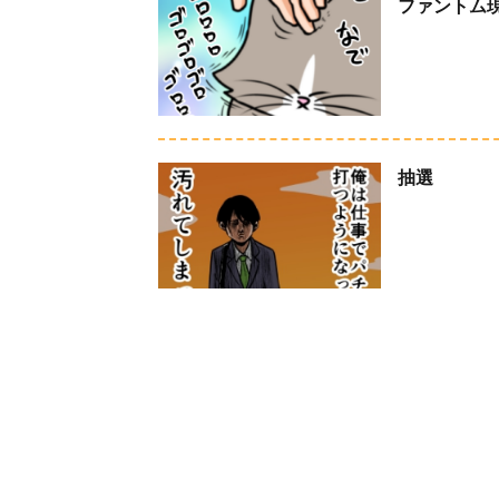
ファントム
抽選