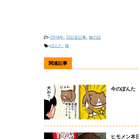
-
2014年
,
日記全記事
,
猫の話
-
ぽんた
,
猫
関連記事
今のぽんた
ヒモメン本