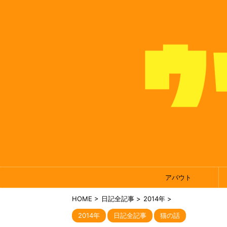
アバウト
HOME
>
日記全記事
>
2014年
>
2014年
日記全記事
猫の話