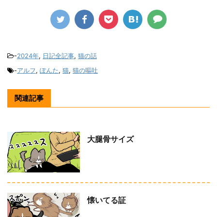
-
2024年
,
日記全記事
,
猫の話
-
アルフ
,
ぽんた
,
猫
,
猫の嘔吐
関連記事
大腿骨サイズ
懐いてる証