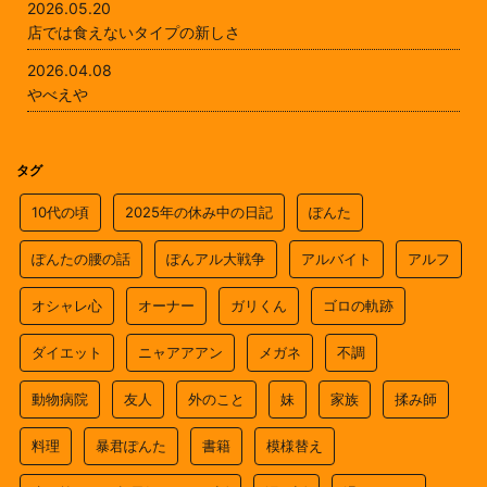
2026.05.20
店では食えないタイプの新しさ
2026.04.08
やべえや
タグ
10代の頃
2025年の休み中の日記
ぽんた
ぽんたの腰の話
ぽんアル大戦争
アルバイト
アルフ
オシャレ心
オーナー
ガリくん
ゴロの軌跡
ダイエット
ニャアアアン
メガネ
不調
動物病院
友人
外のこと
妹
家族
揉み師
料理
暴君ぽんた
書籍
模様替え