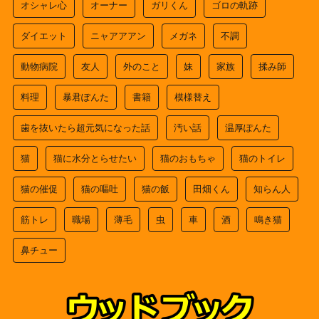
オシャレ心
オーナー
ガリくん
ゴロの軌跡
ダイエット
ニャアアアン
メガネ
不調
動物病院
友人
外のこと
妹
家族
揉み師
料理
暴君ぽんた
書籍
模様替え
歯を抜いたら超元気になった話
汚い話
温厚ぽんた
猫
猫に水分とらせたい
猫のおもちゃ
猫のトイレ
猫の催促
猫の嘔吐
猫の飯
田畑くん
知らん人
筋トレ
職場
薄毛
虫
車
酒
鳴き猫
鼻チュー