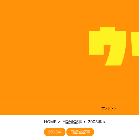
アバウト
HOME
>
日記全記事
>
2003年
>
2003年
日記全記事