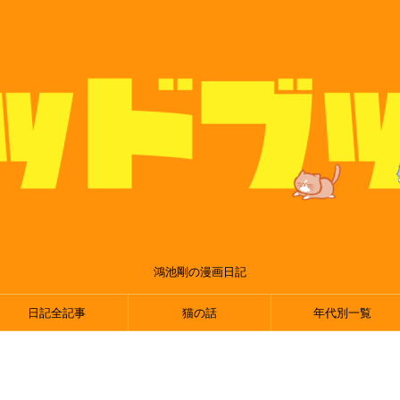
鴻池剛の漫画日記
日記全記事
猫の話
年代別一覧