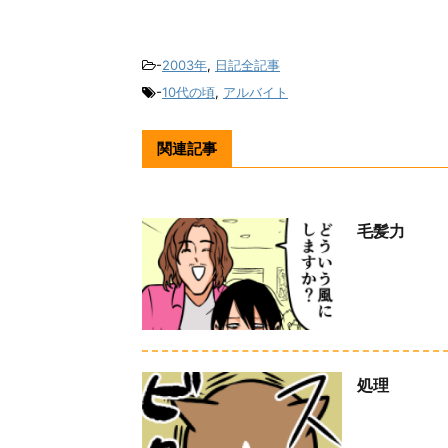
-
2003年
,
日記全記事
-
10代の頃
,
アルバイト
関連記事
毛髪力
処理