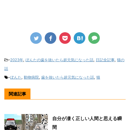
-
2023年
,
ぽんたの歯を抜いたら超元気になった話
,
日記全記事
,
猫の
話
-
ぽんた
,
動物病院
,
歯を抜いたら超元気になった話
,
猫
関連記事
自分が凄く正しい人間と思える瞬
間