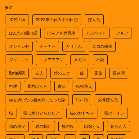
タグ
10代の頃
2025年の休み中の日記
ぽんた
ぽんたの腰の話
ぽんアル大戦争
アルバイト
アルフ
オシャレ心
オーナー
ガリくん
ゴロの軌跡
ダイエット
ニャアアアン
メガネ
不調
動物病院
友人
外のこと
妹
家族
揉み師
料理
暴君ぽんた
書籍
模様替え
歯を抜いたら超元気になった話
汚い話
温厚ぽんた
猫
猫に水分とらせたい
猫のおもちゃ
猫のトイレ
猫の催促
猫の嘔吐
猫の飯
田畑くん
知らん人