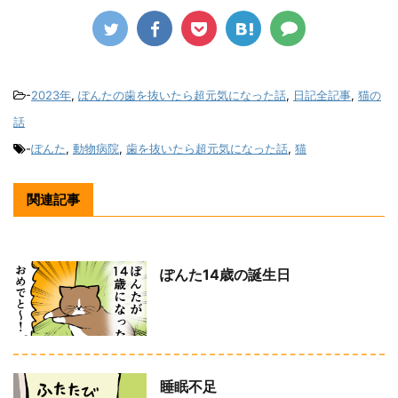
-
2023年
,
ぽんたの歯を抜いたら超元気になった話
,
日記全記事
,
猫の
話
-
ぽんた
,
動物病院
,
歯を抜いたら超元気になった話
,
猫
関連記事
ぽんた14歳の誕生日
睡眠不足