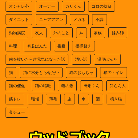
オシャレ心
オーナー
ガリくん
ゴロの軌跡
ダイエット
ニャアアアン
メガネ
不調
動物病院
友人
外のこと
妹
家族
揉み師
料理
暴君ぽんた
書籍
模様替え
歯を抜いたら超元気になった話
汚い話
温厚ぽんた
猫
猫に水分とらせたい
猫のおもちゃ
猫のトイレ
猫の催促
猫の嘔吐
猫の飯
田畑くん
知らん人
筋トレ
職場
薄毛
虫
車
酒
鳴き猫
鼻チュー