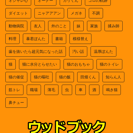
オシャレ心
オーナー
ガリくん
ゴロの軌跡
ダイエット
ニャアアアン
メガネ
不調
動物病院
友人
外のこと
妹
家族
揉み師
料理
暴君ぽんた
書籍
模様替え
歯を抜いたら超元気になった話
汚い話
温厚ぽんた
猫
猫に水分とらせたい
猫のおもちゃ
猫のトイレ
猫の催促
猫の嘔吐
猫の飯
田畑くん
知らん人
筋トレ
職場
薄毛
虫
車
酒
鳴き猫
鼻チュー