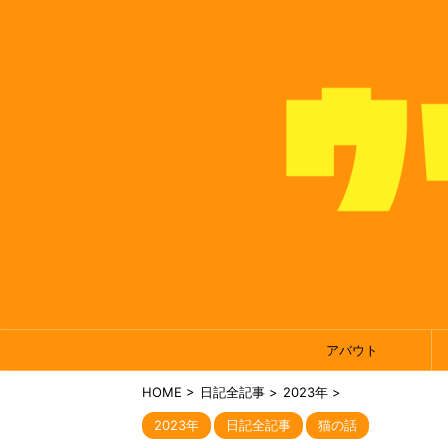
アバウト
HOME
>
日記全記事
>
2023年
>
2023年
日記全記事
猫の話