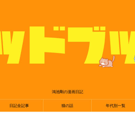
鴻池剛の漫画日記
日記全記事
猫の話
年代別一覧