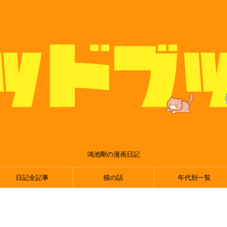
鴻池剛の漫画日記
日記全記事
猫の話
年代別一覧