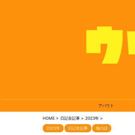
アバウト
HOME
>
日記全記事
>
2023年
>
2023年
日記全記事
猫の話