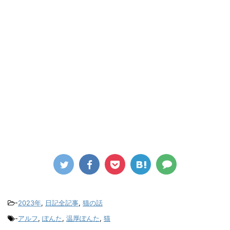
-
2023年
,
日記全記事
,
猫の話
-
アルフ
,
ぽんた
,
温厚ぽんた
,
猫