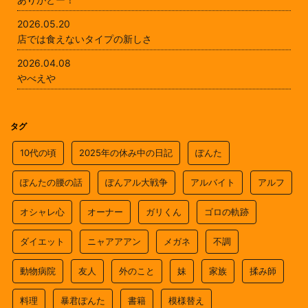
2026.05.20
店では食えないタイプの新しさ
2026.04.08
やべえや
タグ
10代の頃
2025年の休み中の日記
ぽんた
ぽんたの腰の話
ぽんアル大戦争
アルバイト
アルフ
オシャレ心
オーナー
ガリくん
ゴロの軌跡
ダイエット
ニャアアアン
メガネ
不調
動物病院
友人
外のこと
妹
家族
揉み師
料理
暴君ぽんた
書籍
模様替え