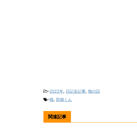
-
2022年
,
日記全記事
,
猫の話
-
猫
,
田畑くん
関連記事