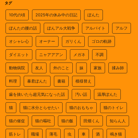
タグ
10代の頃
2025年の休み中の日記
ぽんた
ぽんたの腰の話
ぽんアル大戦争
アルバイト
アルフ
オシャレ心
オーナー
ガリくん
ゴロの軌跡
ダイエット
ニャアアアン
メガネ
不調
動物病院
友人
外のこと
妹
家族
揉み師
料理
暴君ぽんた
書籍
模様替え
歯を抜いたら超元気になった話
汚い話
温厚ぽんた
猫
猫に水分とらせたい
猫のおもちゃ
猫のトイレ
猫の催促
猫の嘔吐
猫の飯
田畑くん
知らん人
筋トレ
職場
薄毛
虫
車
酒
鳴き猫