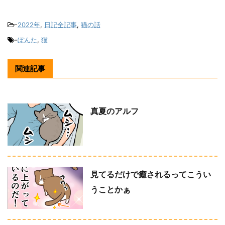
-
2022年
,
日記全記事
,
猫の話
-
ぽんた
,
猫
関連記事
真夏のアルフ
見てるだけで癒されるってこうい
うことかぁ