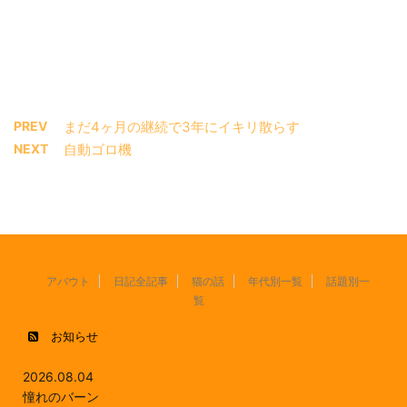
PREV
まだ4ヶ月の継続で3年にイキリ散らす
NEXT
自動ゴロ機
アバウト
日記全記事
猫の話
年代別一覧
話題別一
覧
お知らせ
2026.08.04
憧れのバーン