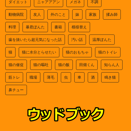
ダイエット
ニャアアアン
メガネ
不調
動物病院
友人
外のこと
妹
家族
揉み師
料理
暴君ぽんた
書籍
模様替え
歯を抜いたら超元気になった話
汚い話
温厚ぽんた
猫
猫に水分とらせたい
猫のおもちゃ
猫のトイレ
猫の催促
猫の嘔吐
猫の飯
田畑くん
知らん人
筋トレ
職場
薄毛
虫
車
酒
鳴き猫
鼻チュー