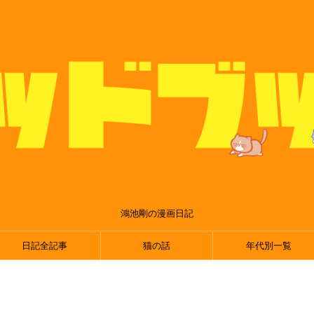
鴻池剛の漫画日記
日記全記事
猫の話
年代別一覧