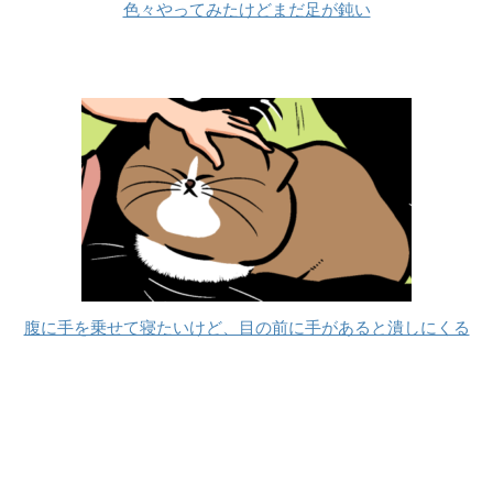
色々やってみたけどまだ足が鈍い
腹に手を乗せて寝たいけど、目の前に手があると潰しにくる