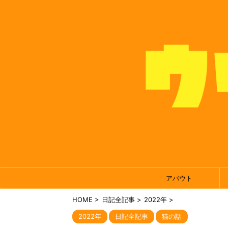
アバウト
HOME
>
日記全記事
>
2022年
>
2022年
日記全記事
猫の話