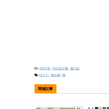
-
2022年
,
日記全記事
,
猫の話
-
ぽんた
,
揉み師
,
猫
関連記事
よく響く部