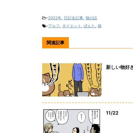
-
2022年
,
日記全記事
,
猫の話
-
アルフ
,
ダイエット
,
ぽんた
,
猫
関連記事
新しい物好
11/22