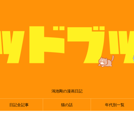
鴻池剛の漫画日記
日記全記事
猫の話
年代別一覧