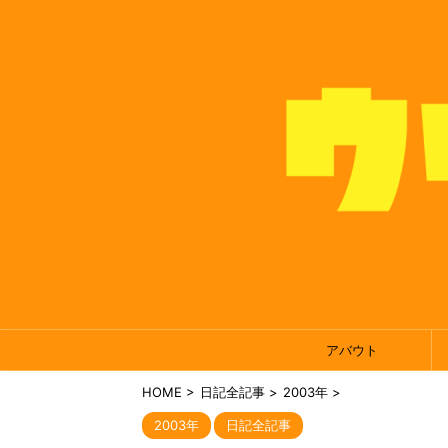
アバウト
HOME
>
日記全記事
>
2003年
>
2003年
日記全記事