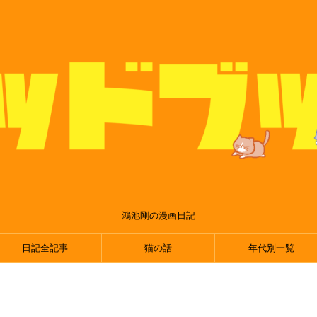
鴻池剛の漫画日記
日記全記事
猫の話
年代別一覧