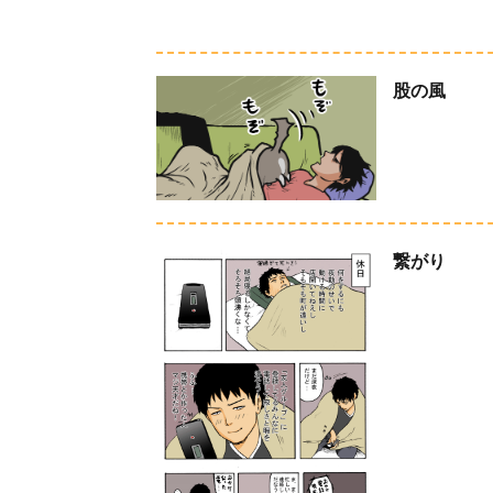
股の風
繋がり