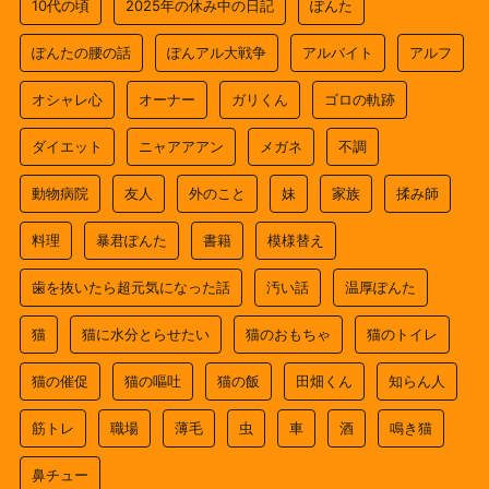
10代の頃
2025年の休み中の日記
ぽんた
ぽんたの腰の話
ぽんアル大戦争
アルバイト
アルフ
オシャレ心
オーナー
ガリくん
ゴロの軌跡
ダイエット
ニャアアアン
メガネ
不調
動物病院
友人
外のこと
妹
家族
揉み師
料理
暴君ぽんた
書籍
模様替え
歯を抜いたら超元気になった話
汚い話
温厚ぽんた
猫
猫に水分とらせたい
猫のおもちゃ
猫のトイレ
猫の催促
猫の嘔吐
猫の飯
田畑くん
知らん人
筋トレ
職場
薄毛
虫
車
酒
鳴き猫
鼻チュー