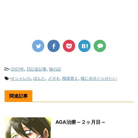
-
2021年
,
日記全記事
,
猫の話
-
オシャレ心
,
ぽんた
,
メガネ
,
模様替え
,
猫に水分とらせたい
関連記事
AGA治療～２ヶ月目～