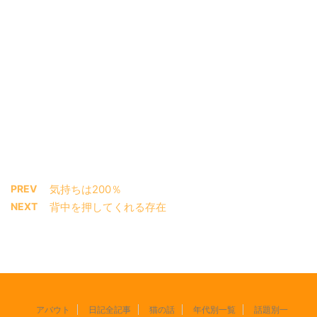
PREV
気持ちは200％
NEXT
背中を押してくれる存在
アバウト
日記全記事
猫の話
年代別一覧
話題別一