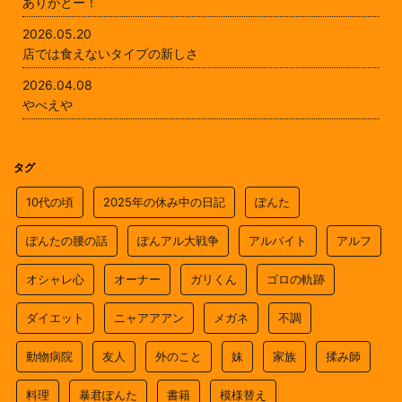
ありがとー！
2026.05.20
店では食えないタイプの新しさ
2026.04.08
やべえや
タグ
10代の頃
2025年の休み中の日記
ぽんた
ぽんたの腰の話
ぽんアル大戦争
アルバイト
アルフ
オシャレ心
オーナー
ガリくん
ゴロの軌跡
ダイエット
ニャアアアン
メガネ
不調
動物病院
友人
外のこと
妹
家族
揉み師
料理
暴君ぽんた
書籍
模様替え