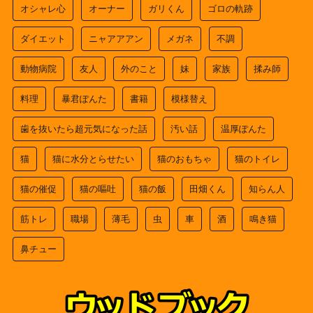
オシャレ心
オーナー
ガリくん
ゴロの軌跡
ダイエット
ニャアアアン
メガネ
不調
動物病院
友人
外のこと
妹
家族
揉み師
料理
暴君ぽんた
書籍
模様替え
歯を抜いたら超元気になった話
汚い話
温厚ぽんた
猫
猫に水分とらせたい
猫のおもちゃ
猫のトイレ
猫の催促
猫の嘔吐
猫の飯
田畑くん
知らん人
筋トレ
職場
薄毛
虫
車
酒
鳴き猫
鼻チュー