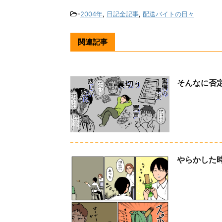
-
2004年
,
日記全記事
,
配送バイトの日々
関連記事
そんなに否
やらかした