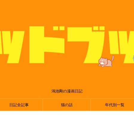
鴻池剛の漫画日記
日記全記事
猫の話
年代別一覧