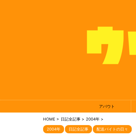
アバウト
HOME
>
日記全記事
>
2004年
>
2004年
日記全記事
配送バイトの日々